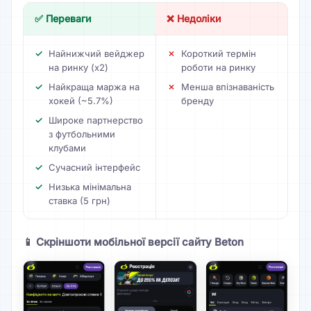
✅ Переваги
❌ Недоліки
Найнижчий вейджер
Короткий термін
на ринку (x2)
роботи на ринку
Найкраща маржа на
Менша впізнаваність
хокей (~5.7%)
бренду
Широке партнерство
з футбольними
клубами
Сучасний інтерфейс
Низька мінімальна
ставка (5 грн)
📱 Скріншоти мобільної версії сайту Beton