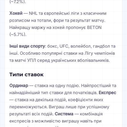
(~7.2%).
Хокей
— NHL та європейські ліги з класичним
розписом на тотали, фори та результат матчу.
Найкращу маржу на хокей пропонує BETON
(~5.7%).
Інші види спорту
: бокс, UFC, волейбол, гандбол та
інші. Особливо популярні ставки на Лігу чемпіонів
та матчі УПЛ серед українських вболівальників.
Типи ставок
Ординар
— ставка на одну подію. Найпростіший та
найнадійніший тип ставки для початківців.
Експрес
— ставка на декілька подій, коефіцієнти яких
перемножуються. Виграш лише при успішному
результаті всіх подій.
Система
— комбінація
експресів з можливістю виграшу навіть при