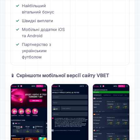
Найбільший
вітальний бонус
Швидкі виплати
Мобільні додатки iOS
та Android
Партнерство з
українським
футболом
📱 Скріншоти мобільної версії сайту VBET