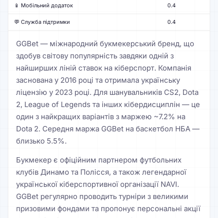
📱 Мобільний додаток
0.4
💬 Служба підтримки
0.4
GGBet — міжнародний букмекерський бренд, що
здобув світову популярність завдяки одній з
найширших ліній ставок на кіберспорт. Компанія
заснована у 2016 році та отримала українську
ліцензію у 2023 році. Для шанувальників CS2, Dota
2, League of Legends та інших кібердисциплін — це
один з найкращих варіантів з маржею ~7.2% на
Dota 2. Середня маржа GGBet на баскетбол НБА —
близько 5.5%.
Букмекер є офіційним партнером футбольних
клубів Динамо та Полісся, а також легендарної
української кіберспортивної організації NAVI.
GGBet регулярно проводить турніри з великими
призовими фондами та пропонує персональні акції