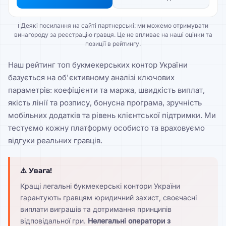
ℹ️ Деякі посилання на сайті партнерські: ми можемо отримувати
винагороду за реєстрацію гравця. Це не впливає на наші оцінки та
позиції в рейтингу.
Наш рейтинг топ букмекерських контор України
базується на об'єктивному аналізі ключових
параметрів: коефіцієнти та маржа, швидкість виплат,
якість лінії та розпису, бонусна програма, зручність
мобільних додатків та рівень клієнтської підтримки. Ми
тестуємо кожну платформу особисто та враховуємо
відгуки реальних гравців.
⚠️ Увага!
Кращі легальні букмекерські контори України
гарантують гравцям юридичний захист, своєчасні
виплати виграшів та дотримання принципів
відповідальної гри.
Нелегальні оператори з