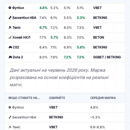
⚽ Футбол
4.8%
5.2%
5.1%
5.1%
VBET
🏀 Баскетбол НБА
7.4%
6.1%
5.5%
5.3%
BETKING
🎾 Теніс
6.7%
7.2%
8.0%
7.3%
VBET
🏒 Хокей НХЛ
7.7%
5.7%
8.3%
7.0%
BETON
🎮 CS2
6.4%
7.1%
6.9%
5.6%
BETKING
🎮 Dota 2
8.0%
7.9%
7.2%
7.2%
GGBET / BETKING
Дані актуальні на червень 2026 року. Маржа
розрахована на основі коефіцієнтів на реальні
матчі.
ЯКЩО СТАВИТЕ НА...
ОБИРАЙТЕ
СЕРЕДНЯ МАРЖА
⚽ Футбол
VBET
4.8%
🏀 Баскетбол НБА
BETKING
~5.3%
🎾 Теніс
VBET
6.6–6.8%