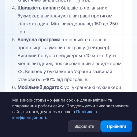
Швидкість виплат
: більшість легальних
букмекерів виплачують виграші протягом
кількох годин. Мін. виведення від 150 до 250
грн.
Бонусна програма
: порівняйте вітальні
пропозиції та умови відіграшу (вейджер).
Високий бонус з вейджером x10 може бути
менш вигідним, ніж скромніший з вейджером
x2. Кешбек у букмекерів України зазвичай
становить 5-10% від програшів.
Мобільний додаток
: усі українські букмекери
мають мобільні додатки для iOS та Android з
🍪
Ми використовуємо файли cookie для аналітики та
повним функціоналом.
покращення роботи сайту. Продовжуючи використовувати
Служба підтримки
: оцініть доступні канали
сайт, ви погоджуєтесь з нашою
Політикою
конфіденційності
.
зв'язку (чат, телефон, email) та швидкість
Відхилити
Прийняти
відповіді.