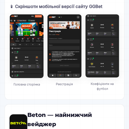
📱 Скріншоти мобільної версії сайту GGBet
Коефіцієнти на
Реєстрація
Головна сторінка
футбол
Beton — найнижчий
вейджер