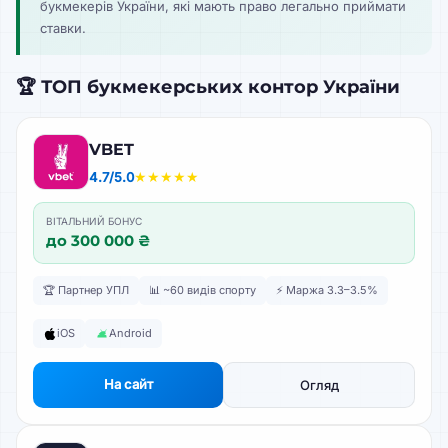
букмекерів України, які мають право легально приймати
ставки.
🏆 ТОП букмекерських контор України
VBET
★
★
★
★
★
4.7/5.0
ВІТАЛЬНИЙ БОНУС
до 300 000 ₴
🏆 Партнер УПЛ
📊 ~60 видів спорту
⚡ Маржа 3.3–3.5%
iOS
Android
На сайт
Огляд