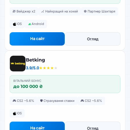
🎁 Вейджер x2
🏒 Найкращий на хокей
⚽ Партнер Шахтаря
iOS
Android
На сайт
Огляд
Betking
★
★
★
★
★
3.9/5.0
ВІТАЛЬНИЙ БОНУС
до 100 000 ₴
🎮 CS2 ~5.6%
🛡️ Страхування ставки
🎮 CS2 ~5.6%
iOS
На сайт
Огляд