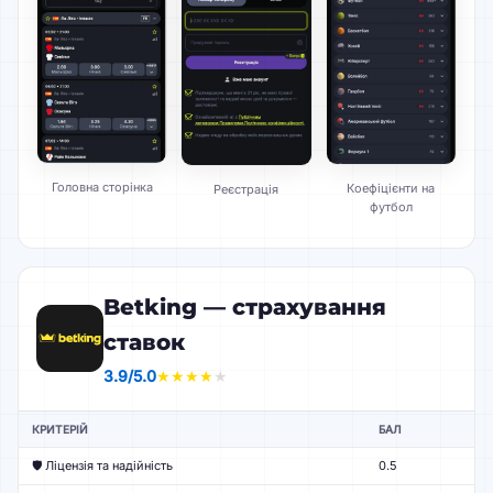
Головна сторінка
Коефіцієнти на
Реєстрація
футбол
Betking — страхування
ставок
3.9/5.0
★
★
★
★
★
КРИТЕРІЙ
БАЛ
🛡️ Ліцензія та надійність
0.5