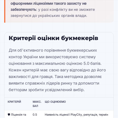
офшорними ліцензіями такого захисту не
забезпечують
: у разі конфлікту ви не зможете
звернутися до українських органів влади.
Критерії оцінки букмекерів
Для об'єктивного порівняння букмекерських
контор України ми використовуємо систему
оцінювання з максимальною оцінкою 5.0 балів.
Кожен критерій має свою вагу відповідно до його
важливості для гравця. Така методика дозволяє
виявити справжніх лідерів ринку та допомогти
бетторам зробити усвідомлений вибір.
КРИТЕРІЙ
МАКС.
ЩО ОЦІНЮЄМО
БАЛ
🛡️ Ліцензія та
0.5
Наявність ліцензії PlayCity, репутація, термін