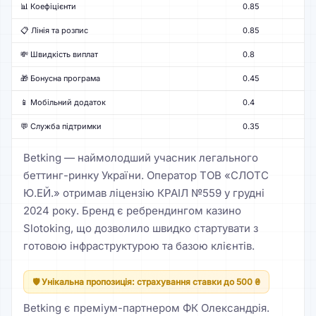
📊 Коефіцієнти
0.85
📋 Лінія та розпис
0.85
💸 Швидкість виплат
0.8
🎁 Бонусна програма
0.45
📱 Мобільний додаток
0.4
💬 Служба підтримки
0.35
Betking — наймолодший учасник легального
беттинг-ринку України. Оператор ТОВ «СЛОТС
Ю.ЕЙ.» отримав ліцензію КРАІЛ №559 у грудні
2024 року. Бренд є ребрендингом казино
Slotoking, що дозволило швидко стартувати з
готовою інфраструктурою та базою клієнтів.
🛡️ Унікальна пропозиція: страхування ставки до 500 ₴
Betking є преміум-партнером ФК Олександрія.