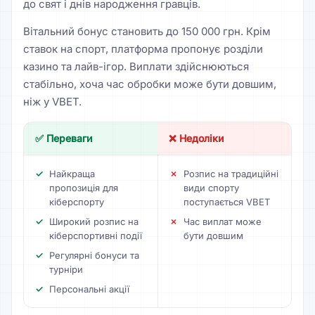
до свят і днів народження гравців.
Вітальний бонус становить до 150 000 грн. Крім
ставок на спорт, платформа пропонує розділи
казино та лайв-ігор. Виплати здійснюються
стабільно, хоча час обробки може бути довшим,
ніж у VBET.
✅ Переваги
❌ Недоліки
Найкраща
Розпис на традиційні
пропозиція для
види спорту
кіберспорту
поступається VBET
Широкий розпис на
Час виплат може
кіберспортивні події
бути довшим
Регулярні бонуси та
турніри
Персональні акції